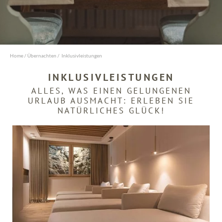
Vorname
Nachname
Home
/
Übernachten
/
Inklusivleistungen
INKLUSIVLEISTUNGEN
E-Mail
ALLES, WAS EINEN GELUNGENEN
URLAUB AUSMACHT: ERLEBEN SIE
Einwilligung
Marketing
NATÜRLICHES GLÜCK!
* Pflichtfelder
JETZT ANFRAGEN