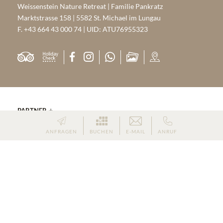
Weissenstein Nature Retreat | Familie Pankratz
Marktstrasse 158 | 5582 St. Michael im Lungau
F. +43 664 43 000 74 | UID: ATU76955323
PARTNER
HOME
|
IMPRESSUM
|
DATENSCHUTZ
|
DATENSCHUTZ-
ANFRAGEN
BUCHEN
E-MAIL
ANRUF
EINSTELLUNGEN
|
SITEMAP
|
© 2026 WEISSENSTEIN NATURE
RETREAT
Hotel St. Michael im Lungau
Wellness Lungau
-
-
Skiurlaub St. Michael im Lungau