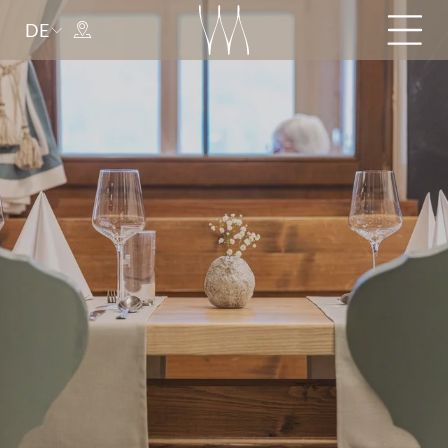
DE
Anreise
Abreise
Erwachsene(r)
Kind(er)
Anrede